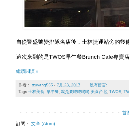
自從豐盛號變排隊名店後，士林捷運站旁的幾
這次來到的是TWOS早午餐Brunch Cafe專賣
繼續閱讀 »
作者：
tzuyang555
-
7月 23, 2017
沒有留言:
Tags
士林美食
,
早午餐
,
就是要吃吃喝喝-美食台北
,
TWOS
,
TW
首
訂閱：
文章 (Atom)