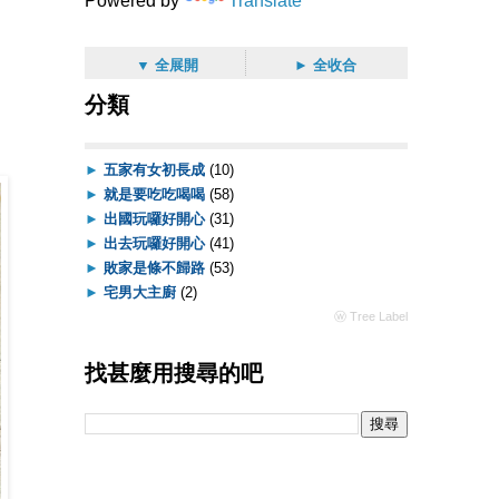
Powered by
Translate
▼ 全展開
► 全收合
分類
►
五家有女初長成
(10)
►
就是要吃吃喝喝
(58)
►
出國玩囉好開心
(31)
►
出去玩囉好開心
(41)
►
敗家是條不歸路
(53)
►
宅男大主廚
(2)
ⓦ Tree Label
找甚麼用搜尋的吧