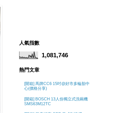
人氣指數
1,081,746
熱門文章
[開箱] 馬牌CC6 15吋@好市多輪胎中
心(價格分享)
[開箱] BOSCH 13人份獨立式洗碗機
SMS63M12TC