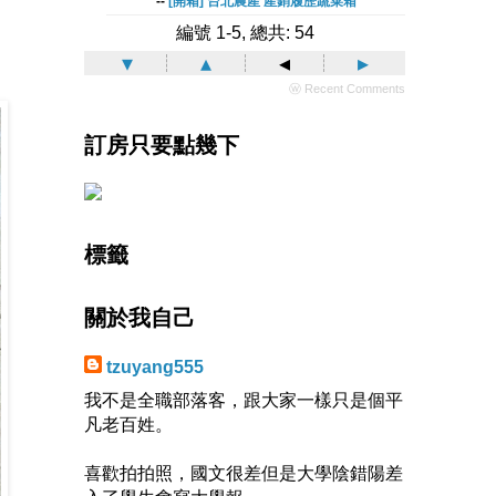
--
[開箱] 台北農產 產銷履歷蔬菜箱
編號 1-5, 總共: 54
▾
▴
◂
▸
ⓦ Recent Comments
訂房只要點幾下
標籤
關於我自己
tzuyang555
我不是全職部落客，跟大家一樣只是個平
凡老百姓。
喜歡拍拍照，國文很差但是大學陰錯陽差