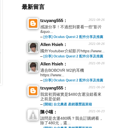
最新留言
tzuyang555：
2021-08-26
感謝分享！不過想到要看一些"影片
&quo...
--
[分享] Oculus Quest 2 配件分享及推薦
Allen Hsieh：
2021-08-26
國外Youtuber介紹影片https://www...
--
[分享] Oculus Quest 2 配件分享及推薦
Allen Hsieh：
2021-08-26
適合BOBOVR M2的耳機
https://www...
--
[分享] Oculus Quest 2 配件分享及推薦
tzuyang555：
2021-06-24
我當初買確實是$480含運沒錯看來
之前是促銷
--
[開箱] 台北農產 產銷履歷蔬菜箱
陳小喵：
2021-06-23
請問是含運480嗎？我去訂購網看，
除了480元，還...