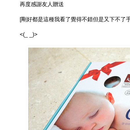
再度感謝友人贈送
[剛好都是這種我看了覺得不錯但是又下不了手的
<(_ _)>