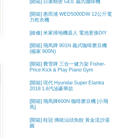
[開箱] 日康精密 GEE 義式咖啡機
[開箱] 惠而浦 WED5000DW 12公斤電
力乾衣機
[維修] 米家掃地機器人 電池更換DIY
[開箱] 飛馬牌 901N 義式咖啡磨豆機
(楊家 900N)
[開箱] 費雪牌 三合一健力架 Fisher-
Price Kick & Play Piano Gym
[開箱] 現代 Hyundai Super Elantra
2018 1.6汽油豪華款
[開箱] 飛馬牌600N 咖啡磨豆機 [小飛
馬]
[開箱] 桂冠 傳統汕頭魚餃 黃金流沙湯
圓