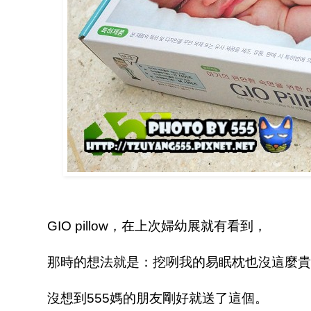
GIO pillow，在上次婦幼展就有看到，
那時的想法就是：挖咧我的易眠枕也沒這麼貴..
沒想到555媽的朋友剛好就送了這個。