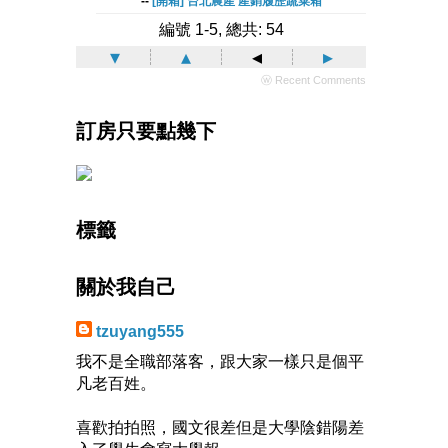
--
[開箱] 台北農產 產銷履歷蔬菜箱
編號 1-5, 總共: 54
▾
▴
◂
▸
ⓦ Recent Comments
訂房只要點幾下
標籤
關於我自己
tzuyang555
我不是全職部落客，跟大家一樣只是個平
凡老百姓。
喜歡拍拍照，國文很差但是大學陰錯陽差