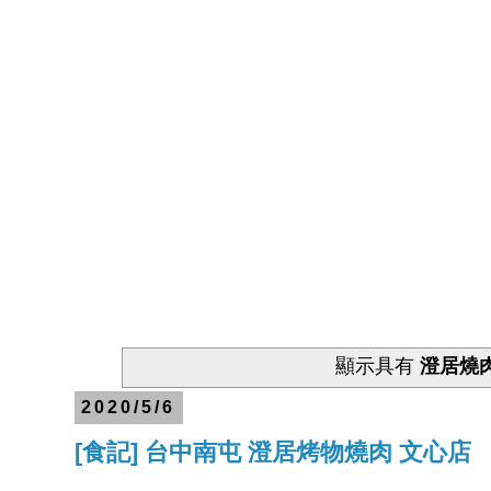
顯示具有
澄居燒
2020/5/6
[食記] 台中南屯 澄居烤物燒肉 文心店