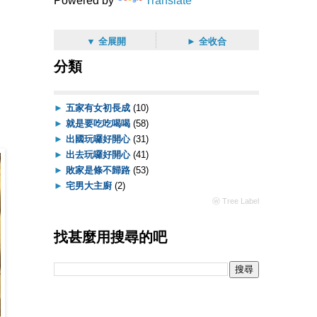
Powered by
Translate
▼ 全展開
► 全收合
分類
►
五家有女初長成
(10)
►
就是要吃吃喝喝
(58)
►
出國玩囉好開心
(31)
►
出去玩囉好開心
(41)
►
敗家是條不歸路
(53)
►
宅男大主廚
(2)
ⓦ Tree Label
找甚麼用搜尋的吧