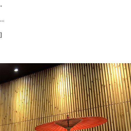
。
...
]