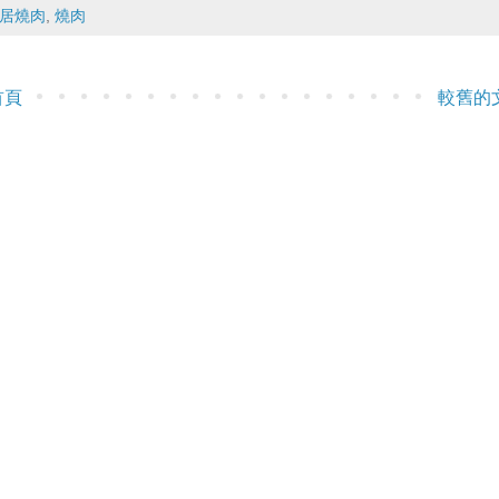
居燒肉
,
燒肉
首頁
較舊的