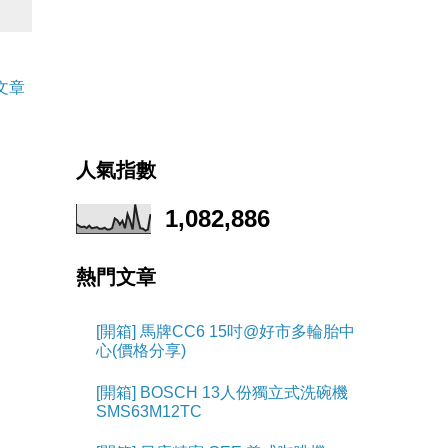
文章
人氣指數
1,082,886
熱門文章
[開箱] 馬牌CC6 15吋@好市多輪胎中
心(價格分享)
[開箱] BOSCH 13人份獨立式洗碗機
SMS63M12TC