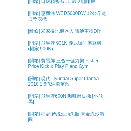
[開箱] 日康精密 GEE 義式咖啡機
[開箱] 惠而浦 WED5000DW 12公斤電
力乾衣機
[維修] 米家掃地機器人 電池更換DIY
[開箱] 飛馬牌 901N 義式咖啡磨豆機
(楊家 900N)
[開箱] 費雪牌 三合一健力架 Fisher-
Price Kick & Play Piano Gym
[開箱] 現代 Hyundai Super Elantra
2018 1.6汽油豪華款
[開箱] 飛馬牌600N 咖啡磨豆機 [小飛
馬]
[開箱] 桂冠 傳統汕頭魚餃 黃金流沙湯
圓