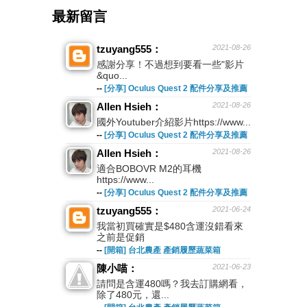
最新留言
tzuyang555：
2021-08-26
感謝分享！不過想到要看一些"影片
&quo...
--
[分享] Oculus Quest 2 配件分享及推薦
Allen Hsieh：
2021-08-26
國外Youtuber介紹影片https://www...
--
[分享] Oculus Quest 2 配件分享及推薦
Allen Hsieh：
2021-08-26
適合BOBOVR M2的耳機
https://www...
--
[分享] Oculus Quest 2 配件分享及推薦
tzuyang555：
2021-06-24
我當初買確實是$480含運沒錯看來
之前是促銷
--
[開箱] 台北農產 產銷履歷蔬菜箱
陳小喵：
2021-06-23
請問是含運480嗎？我去訂購網看，
除了480元，還...