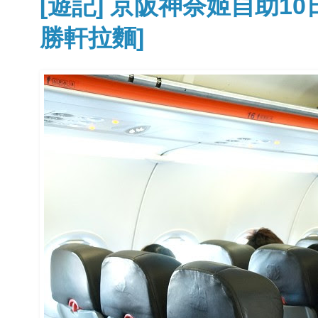
[遊記] 京阪神奈姬自助10
勝軒拉麵]