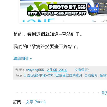
是的，看到這個就知道─車站到了。
我們的巴黎篇終於要畫下終點了。
繼續閱讀 »
作者：
tzuyang555
-
2月 05, 2014
沒有留言:
Tags
出國玩囉好開心-2013巴黎倫敦自助蜜月
,
自助蜜月
,
倫敦
首
訂閱：
文章 (Atom)