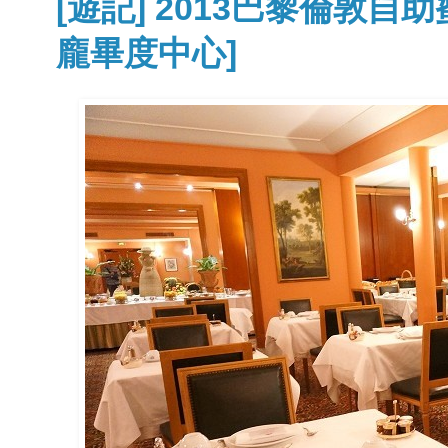
[遊記] 2013巴黎倫敦自
龐畢度中心]