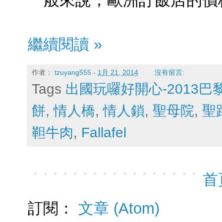
繼續閱讀 »
作者：
tzuyang555
-
1月 21, 2014
沒有留言:
Tags
出國玩囉好開心-2013
餅
,
情人橋
,
情人鎖
,
聖母院
,
聖
靼牛肉
,
Fallafel
首
訂閱：
文章 (Atom)