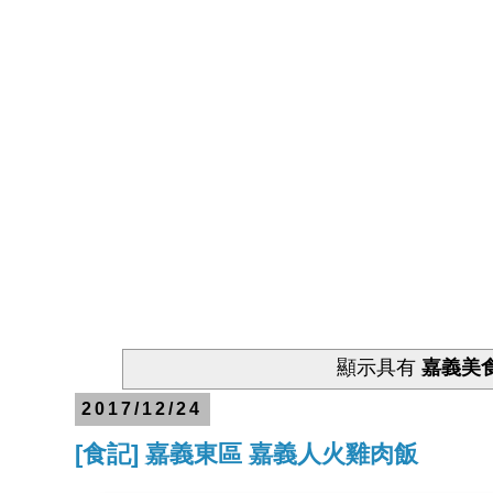
顯示具有
嘉義美
2017/12/24
[食記] 嘉義東區 嘉義人火雞肉飯