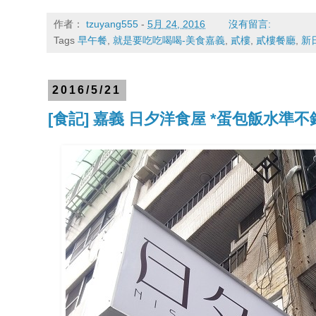
作者：
tzuyang555
-
5月 24, 2016
沒有留言:
Tags
早午餐
,
就是要吃吃喝喝-美食嘉義
,
貳樓
,
貳樓餐廳
,
新
2016/5/21
[食記] 嘉義 日夕洋食屋 *蛋包飯水準不