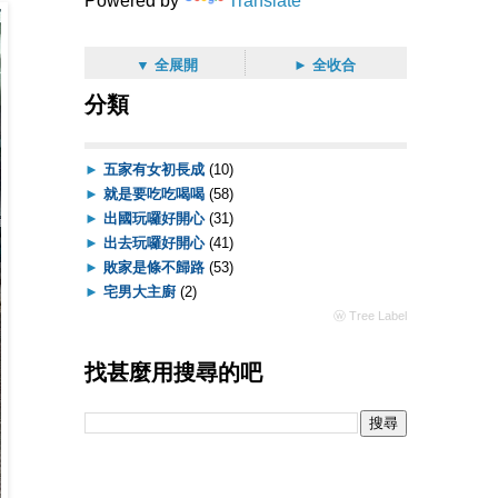
Powered by
Translate
▼ 全展開
► 全收合
分類
►
五家有女初長成
(10)
►
就是要吃吃喝喝
(58)
►
出國玩囉好開心
(31)
►
出去玩囉好開心
(41)
►
敗家是條不歸路
(53)
►
宅男大主廚
(2)
ⓦ Tree Label
找甚麼用搜尋的吧