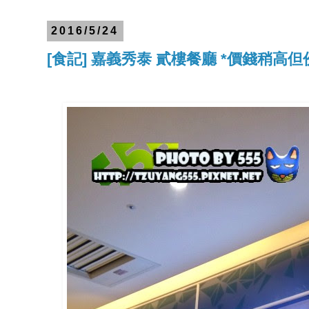
2016/5/24
[食記] 嘉義秀泰 貳樓餐廳 *價錢稍高