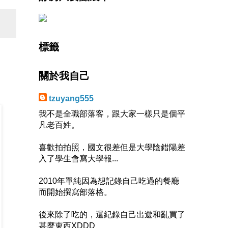
標籤
關於我自己
tzuyang555
我不是全職部落客，跟大家一樣只是個平
凡老百姓。
喜歡拍拍照，國文很差但是大學陰錯陽差
入了學生會寫大學報...
2010年單純因為想記錄自己吃過的餐廳
而開始撰寫部落格。
後來除了吃的，還紀錄自己出遊和亂買了
甚麼東西XDDD