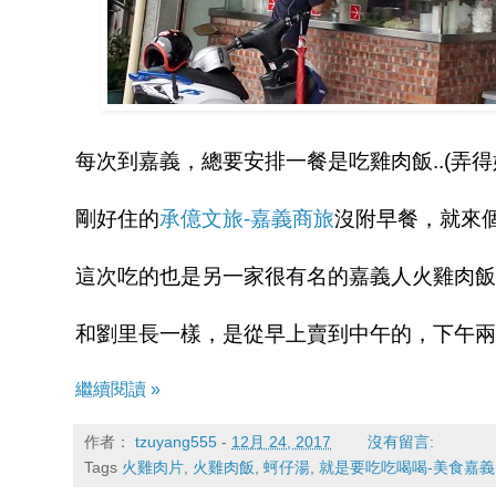
每次到嘉義，總要安排一餐是吃雞肉飯..(弄
剛好住的
承億文旅-嘉義商旅
沒附早餐，就來個
這次吃的也是另一家很有名的嘉義人火雞肉飯
和劉里長一樣，是從早上賣到中午的，下午兩
繼續閱讀 »
作者：
tzuyang555
-
12月 24, 2017
沒有留言:
Tags
火雞肉片
,
火雞肉飯
,
蚵仔湯
,
就是要吃吃喝喝-美食嘉義