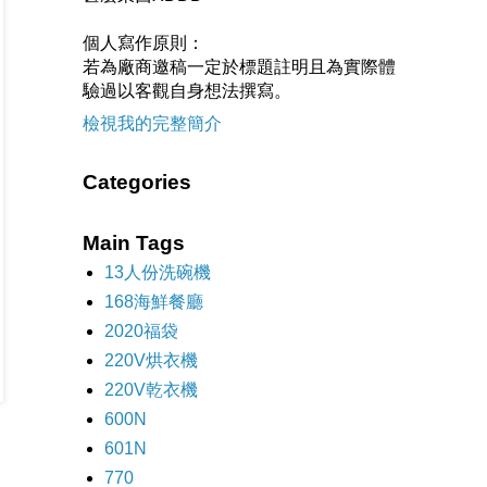
個人寫作原則：
若為廠商邀稿一定於標題註明且為實際體
驗過以客觀自身想法撰寫。
檢視我的完整簡介
Categories
Main Tags
13人份洗碗機
168海鮮餐廳
2020福袋
220V烘衣機
220V乾衣機
600N
601N
770