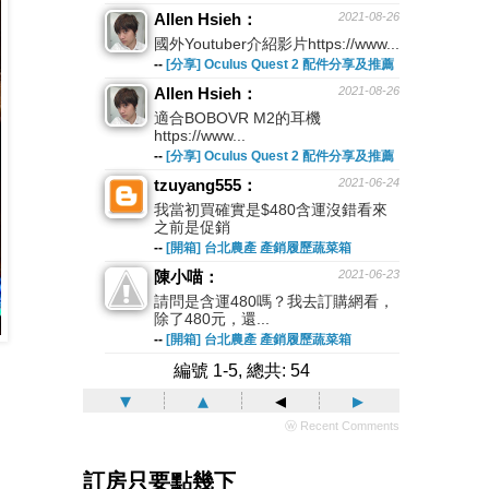
Allen Hsieh：
2021-08-26
國外Youtuber介紹影片https://www...
--
[分享] Oculus Quest 2 配件分享及推薦
Allen Hsieh：
2021-08-26
適合BOBOVR M2的耳機
https://www...
--
[分享] Oculus Quest 2 配件分享及推薦
tzuyang555：
2021-06-24
我當初買確實是$480含運沒錯看來
之前是促銷
--
[開箱] 台北農產 產銷履歷蔬菜箱
陳小喵：
2021-06-23
請問是含運480嗎？我去訂購網看，
除了480元，還...
--
[開箱] 台北農產 產銷履歷蔬菜箱
編號 1-5, 總共: 54
▾
▴
◂
▸
ⓦ Recent Comments
訂房只要點幾下