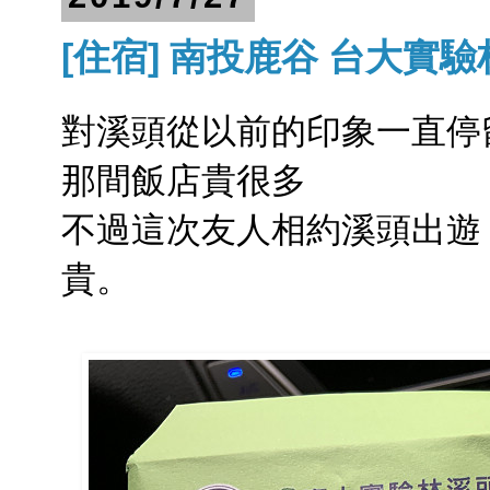
[住宿] 南投鹿谷 台大實
對溪頭從以前的印象一直停
那間飯店貴很多
不過這次友人相約溪頭出遊
貴。