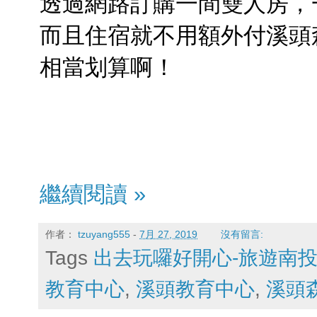
透過網路訂購一間雙人房，一
而且住宿就不用額外付溪頭
相當划算啊！
繼續閱讀 »
作者：
tzuyang555
-
7月 27, 2019
沒有留言:
Tags
出去玩囉好開心-旅遊南
教育中心
,
溪頭教育中心
,
溪頭