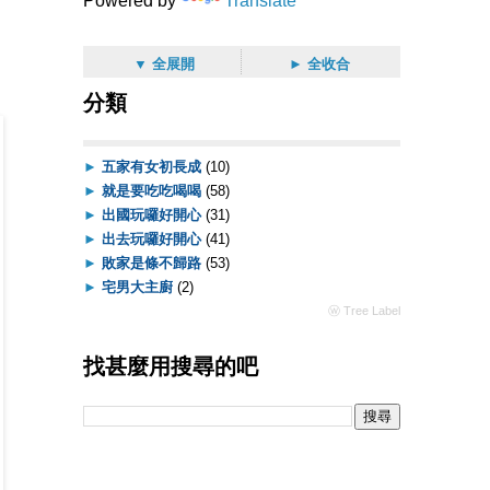
Powered by
Translate
▼ 全展開
► 全收合
分類
►
五家有女初長成
(10)
►
就是要吃吃喝喝
(58)
►
出國玩囉好開心
(31)
►
出去玩囉好開心
(41)
►
敗家是條不歸路
(53)
►
宅男大主廚
(2)
ⓦ Tree Label
找甚麼用搜尋的吧