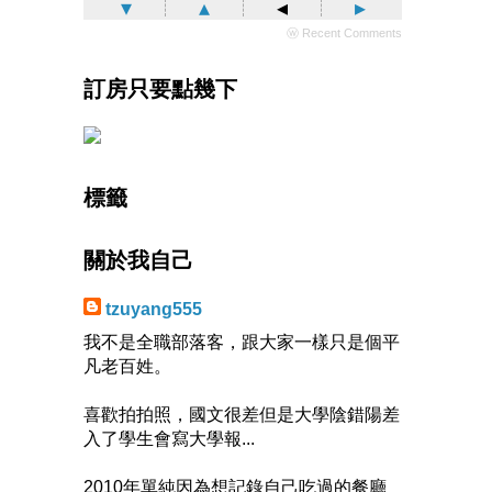
▾
▴
◂
▸
ⓦ Recent Comments
訂房只要點幾下
標籤
關於我自己
tzuyang555
我不是全職部落客，跟大家一樣只是個平
凡老百姓。
喜歡拍拍照，國文很差但是大學陰錯陽差
入了學生會寫大學報...
2010年單純因為想記錄自己吃過的餐廳