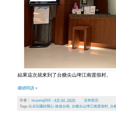
結果這次就來到了台糖尖山埤江南渡假村。
繼續閱讀 »
作者：
tzuyang555
-
4月 04, 2020
沒有留言:
Tags
出去玩囉好開心-旅遊台南
,
台糖尖山埤江南渡假村
,
台