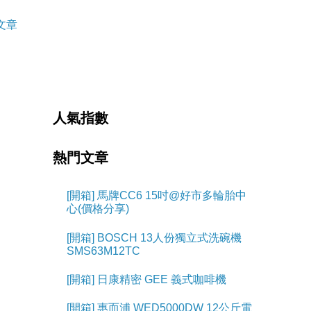
文章
人氣指數
熱門文章
[開箱] 馬牌CC6 15吋@好市多輪胎中
心(價格分享)
[開箱] BOSCH 13人份獨立式洗碗機
SMS63M12TC
[開箱] 日康精密 GEE 義式咖啡機
[開箱] 惠而浦 WED5000DW 12公斤電