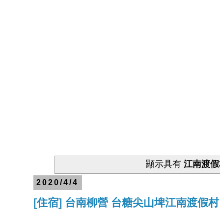
顯示具有
江南渡假
2020/4/4
[住宿] 台南柳營 台糖尖山埤江南渡假村