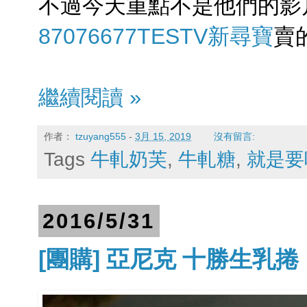
不過今天重點不是他們的影
87076677TESTV新尋寶
賣
繼續閱讀 »
作者：
tzuyang555
-
3月 15, 2019
沒有留言:
Tags
牛軋奶芙
,
牛軋糖
,
就是要
2016/5/31
[團購] 亞尼克 十勝生乳捲