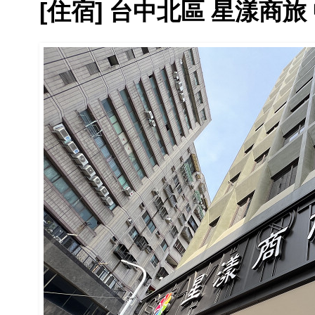
[住宿] 台中北區 星漾商旅