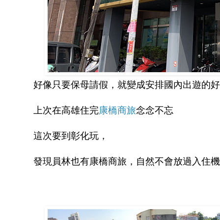
好像只要保母請假，就變成安排國內出遊的好
上次在高雄住完
康橋商旅
念念不忘
這次要到彰化玩，
發現員林也有康橋商旅，自然不會放過入住機