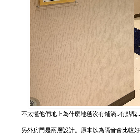
不太懂他們地上為什麼地毯沒有鋪滿..有點醜.
另外房門是兩層設計。原本以為隔音會比較好..