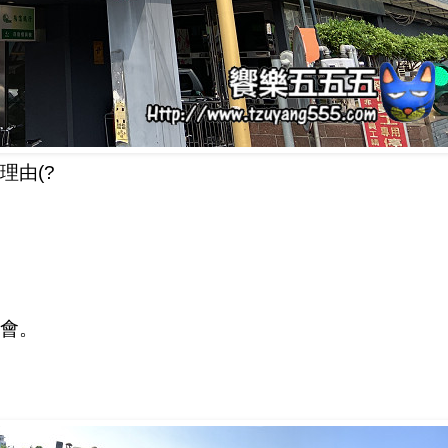
理由(?
會。