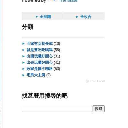
Powered by
Translate
▼ 全展開
► 全收合
分類
►
五家有女初長成
(10)
►
就是要吃吃喝喝
(58)
►
出國玩囉好開心
(31)
►
出去玩囉好開心
(41)
►
敗家是條不歸路
(53)
►
宅男大主廚
(2)
ⓦ Tree Label
找甚麼用搜尋的吧