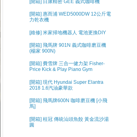
[開箱] 日康精密 GEE 義式咖啡機
[開箱] 惠而浦 WED5000DW 12公斤電
力乾衣機
[維修] 米家掃地機器人 電池更換DIY
[開箱] 飛馬牌 901N 義式咖啡磨豆機
(楊家 900N)
[開箱] 費雪牌 三合一健力架 Fisher-
Price Kick & Play Piano Gym
[開箱] 現代 Hyundai Super Elantra
2018 1.6汽油豪華款
[開箱] 飛馬牌600N 咖啡磨豆機 [小飛
馬]
[開箱] 桂冠 傳統汕頭魚餃 黃金流沙湯
圓