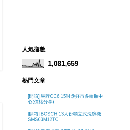
人氣指數
1,081,659
熱門文章
[開箱] 馬牌CC6 15吋@好市多輪胎中
心(價格分享)
[開箱] BOSCH 13人份獨立式洗碗機
SMS63M12TC