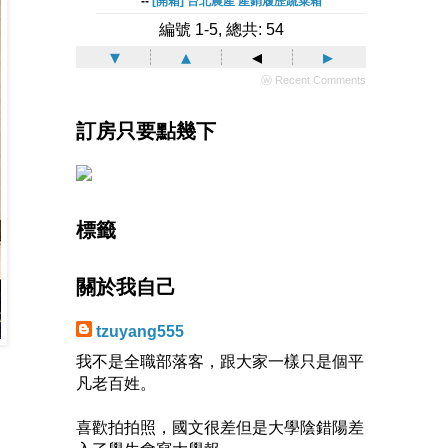
--
[開箱] 台北農產 產銷履歷蔬菜箱
編號 1-5, 總共: 54
▾
▴
◂
▸
ⓦ Recent Comments
訂房只要點幾下
標籤
關於我自己
tzuyang555
我不是全職部落客，跟大家一樣只是個平
凡老百姓。
喜歡拍拍照，國文很差但是大學陰錯陽差