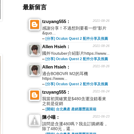
最新留言
tzuyang555：
2021-08-26
感謝分享！不過想到要看一些"影片
&quo...
--
[分享] Oculus Quest 2 配件分享及推薦
Allen Hsieh：
2021-08-26
國外Youtuber介紹影片https://www...
--
[分享] Oculus Quest 2 配件分享及推薦
Allen Hsieh：
2021-08-26
適合BOBOVR M2的耳機
https://www...
--
[分享] Oculus Quest 2 配件分享及推薦
tzuyang555：
2021-06-24
我當初買確實是$480含運沒錯看來
之前是促銷
--
[開箱] 台北農產 產銷履歷蔬菜箱
陳小喵：
2021-06-23
請問是含運480嗎？我去訂購網看，
除了480元，還...