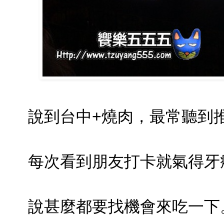
說到台中+燒肉，最常聽到
每次看到朋友打卡就氣得牙癢癢
說甚麼都要找機會來吃一下