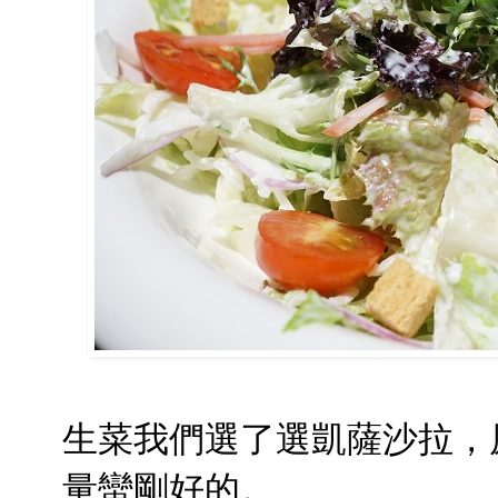
生菜我們選了選凱薩沙拉，
量蠻剛好的。