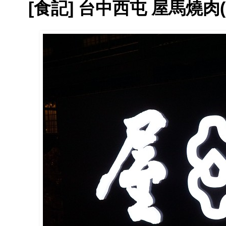
[食記] 台中西屯 屋馬燒肉