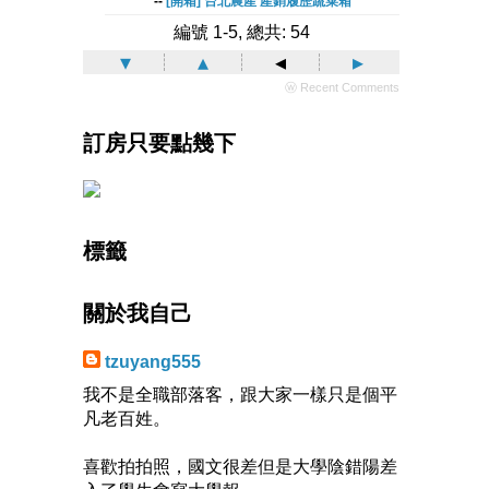
--
[開箱] 台北農產 產銷履歷蔬菜箱
編號 1-5, 總共: 54
▾
▴
◂
▸
ⓦ Recent Comments
訂房只要點幾下
標籤
關於我自己
tzuyang555
我不是全職部落客，跟大家一樣只是個平
凡老百姓。
喜歡拍拍照，國文很差但是大學陰錯陽差