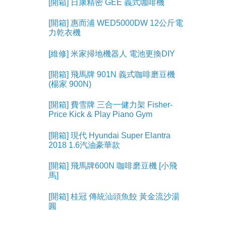
[開箱] 日康精密 GEE 義式咖啡機
[開箱] 惠而浦 WED5000DW 12公斤電
力乾衣機
[維修] 米家掃地機器人 電池更換DIY
[開箱] 飛馬牌 901N 義式咖啡磨豆機
(楊家 900N)
[開箱] 費雪牌 三合一健力架 Fisher-
Price Kick & Play Piano Gym
[開箱] 現代 Hyundai Super Elantra
2018 1.6汽油豪華款
[開箱] 飛馬牌600N 咖啡磨豆機 [小飛
馬]
[開箱] 桂冠 傳統汕頭魚餃 黃金流沙湯
圓