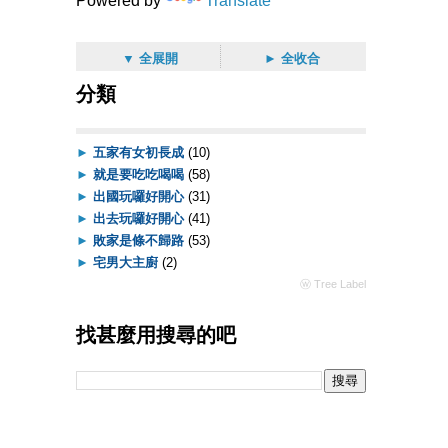
Powered by
Translate
▼ 全展開
► 全收合
分類
►
五家有女初長成
(10)
►
就是要吃吃喝喝
(58)
►
出國玩囉好開心
(31)
►
出去玩囉好開心
(41)
►
敗家是條不歸路
(53)
►
宅男大主廚
(2)
ⓦ Tree Label
找甚麼用搜尋的吧