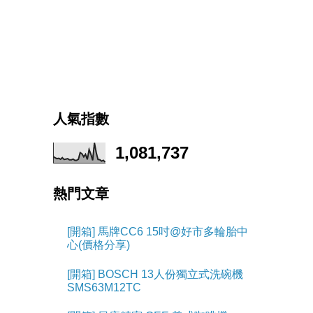
人氣指數
1,081,737
熱門文章
[開箱] 馬牌CC6 15吋@好市多輪胎中
心(價格分享)
[開箱] BOSCH 13人份獨立式洗碗機
SMS63M12TC