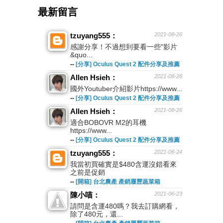
最新留言
tzuyang555：
2021-08-26
感謝分享！不過想到要看一些"影片
&quo...
--
[分享] Oculus Quest 2 配件分享及推薦
Allen Hsieh：
2021-08-26
國外Youtuber介紹影片https://www...
--
[分享] Oculus Quest 2 配件分享及推薦
Allen Hsieh：
2021-08-26
適合BOBOVR M2的耳機
https://www...
--
[分享] Oculus Quest 2 配件分享及推薦
tzuyang555：
2021-06-24
我當初買確實是$480含運沒錯看來
之前是促銷
--
[開箱] 台北農產 產銷履歷蔬菜箱
陳小喵：
2021-06-23
請問是含運480嗎？我去訂購網看，
除了480元，還...