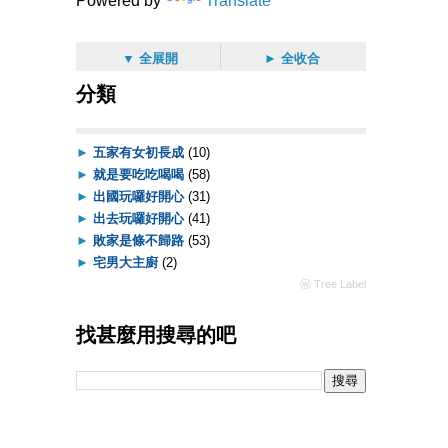
Powered by
Translate
▼ 全展開
► 全收合
分類
►
五家有女初長成
(10)
►
就是要吃吃喝喝
(58)
►
出國玩囉好開心
(31)
►
出去玩囉好開心
(41)
►
敗家是條不歸路
(53)
►
宅男大主廚
(2)
ⓦ Tree Label
找甚麼用搜尋的吧