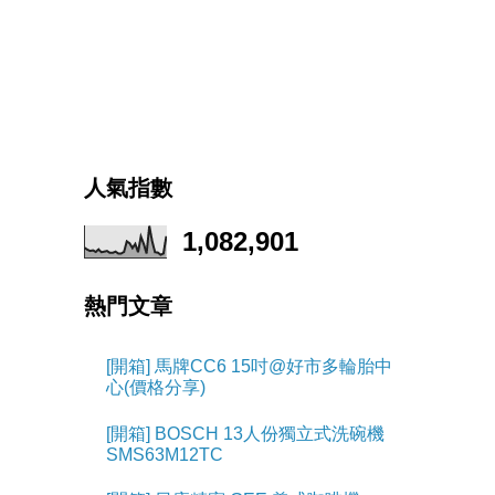
人氣指數
1,082,901
熱門文章
[開箱] 馬牌CC6 15吋@好市多輪胎中
心(價格分享)
[開箱] BOSCH 13人份獨立式洗碗機
SMS63M12TC