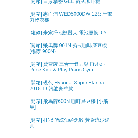
[開箱] 日康精密 GEE 義式咖啡機
[開箱] 惠而浦 WED5000DW 12公斤電
力乾衣機
[維修] 米家掃地機器人 電池更換DIY
[開箱] 飛馬牌 901N 義式咖啡磨豆機
(楊家 900N)
[開箱] 費雪牌 三合一健力架 Fisher-
Price Kick & Play Piano Gym
[開箱] 現代 Hyundai Super Elantra
2018 1.6汽油豪華款
[開箱] 飛馬牌600N 咖啡磨豆機 [小飛
馬]
[開箱] 桂冠 傳統汕頭魚餃 黃金流沙湯
圓