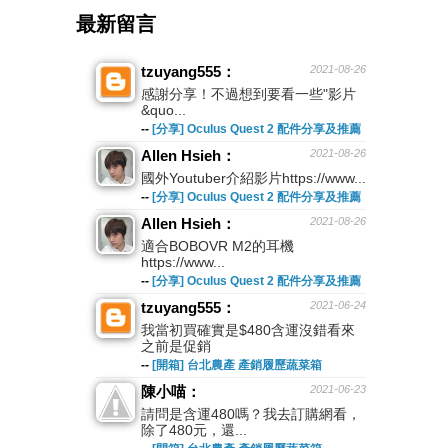
最新留言
tzuyang555：
2021-08-26
感謝分享！不過想到要看一些"影片
&quo...
--
[分享] Oculus Quest 2 配件分享及推薦
Allen Hsieh：
2021-08-26
國外Youtuber介紹影片https://www...
--
[分享] Oculus Quest 2 配件分享及推薦
Allen Hsieh：
2021-08-26
適合BOBOVR M2的耳機
https://www...
--
[分享] Oculus Quest 2 配件分享及推薦
tzuyang555：
2021-06-24
我當初買確實是$480含運沒錯看來
之前是促銷
--
[開箱] 台北農產 產銷履歷蔬菜箱
陳小喵：
2021-06-23
請問是含運480嗎？我去訂購網看，
除了480元，還...