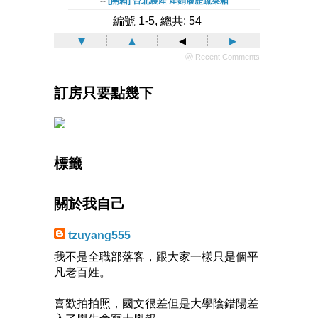
--
[開箱] 台北農產 產銷履歷蔬菜箱
編號 1-5, 總共: 54
▾
▴
◂
▸
ⓦ Recent Comments
訂房只要點幾下
標籤
關於我自己
tzuyang555
我不是全職部落客，跟大家一樣只是個平
凡老百姓。
喜歡拍拍照，國文很差但是大學陰錯陽差