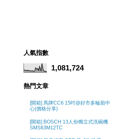
人氣指數
1,081,724
熱門文章
[開箱] 馬牌CC6 15吋@好市多輪胎中
心(價格分享)
[開箱] BOSCH 13人份獨立式洗碗機
SMS63M12TC