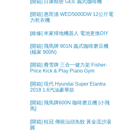
[開箱] 日康精密 GEE 義式咖啡機
[開箱] 惠而浦 WED5000DW 12公斤電
力乾衣機
[維修] 米家掃地機器人 電池更換DIY
[開箱] 飛馬牌 901N 義式咖啡磨豆機
(楊家 900N)
[開箱] 費雪牌 三合一健力架 Fisher-
Price Kick & Play Piano Gym
[開箱] 現代 Hyundai Super Elantra
2018 1.6汽油豪華款
[開箱] 飛馬牌600N 咖啡磨豆機 [小飛
馬]
[開箱] 桂冠 傳統汕頭魚餃 黃金流沙湯
圓