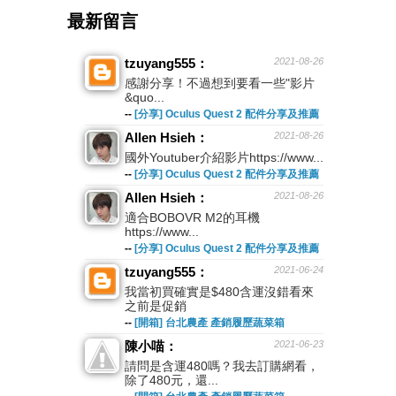
最新留言
tzuyang555：
2021-08-26
感謝分享！不過想到要看一些"影片
&quo...
--
[分享] Oculus Quest 2 配件分享及推薦
Allen Hsieh：
2021-08-26
國外Youtuber介紹影片https://www...
--
[分享] Oculus Quest 2 配件分享及推薦
Allen Hsieh：
2021-08-26
適合BOBOVR M2的耳機
https://www...
--
[分享] Oculus Quest 2 配件分享及推薦
tzuyang555：
2021-06-24
我當初買確實是$480含運沒錯看來
之前是促銷
--
[開箱] 台北農產 產銷履歷蔬菜箱
陳小喵：
2021-06-23
請問是含運480嗎？我去訂購網看，
除了480元，還...