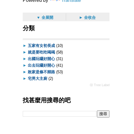
Powered by
Translate
▼ 全展開
► 全收合
分類
►
五家有女初長成
(10)
►
就是要吃吃喝喝
(58)
►
出國玩囉好開心
(31)
►
出去玩囉好開心
(41)
►
敗家是條不歸路
(53)
►
宅男大主廚
(2)
ⓦ Tree Label
找甚麼用搜尋的吧