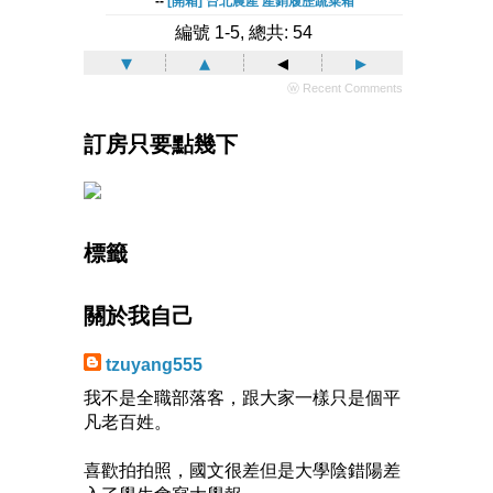
--
[開箱] 台北農產 產銷履歷蔬菜箱
編號 1-5, 總共: 54
▾
▴
◂
▸
ⓦ Recent Comments
訂房只要點幾下
標籤
關於我自己
tzuyang555
我不是全職部落客，跟大家一樣只是個平
凡老百姓。
喜歡拍拍照，國文很差但是大學陰錯陽差