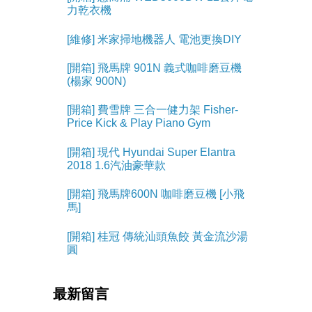
力乾衣機
[維修] 米家掃地機器人 電池更換DIY
[開箱] 飛馬牌 901N 義式咖啡磨豆機
(楊家 900N)
[開箱] 費雪牌 三合一健力架 Fisher-
Price Kick & Play Piano Gym
[開箱] 現代 Hyundai Super Elantra
2018 1.6汽油豪華款
[開箱] 飛馬牌600N 咖啡磨豆機 [小飛
馬]
[開箱] 桂冠 傳統汕頭魚餃 黃金流沙湯
圓
最新留言