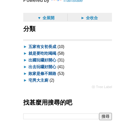
Powered by
Translate
▼ 全展開
► 全收合
分類
►
五家有女初長成
(10)
►
就是要吃吃喝喝
(58)
►
出國玩囉好開心
(31)
►
出去玩囉好開心
(41)
►
敗家是條不歸路
(53)
►
宅男大主廚
(2)
ⓦ Tree Label
找甚麼用搜尋的吧