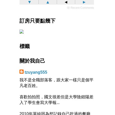
▾
▴
◂
▸
ⓦ Recent Comments
訂房只要點幾下
標籤
關於我自己
tzuyang555
我不是全職部落客，跟大家一樣只是個平
凡老百姓。
喜歡拍拍照，國文很差但是大學陰錯陽差
入了學生會寫大學報...
2010年單純因為想記錄自己吃過的餐廳