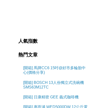
人氣指數
熱門文章
[開箱] 馬牌CC6 15吋@好市多輪胎中
心(價格分享)
[開箱] BOSCH 13人份獨立式洗碗機
SMS63M12TC
[開箱] 日康精密 GEE 義式咖啡機
[開箱] 惠而浦 WED5000DW 12公斤電